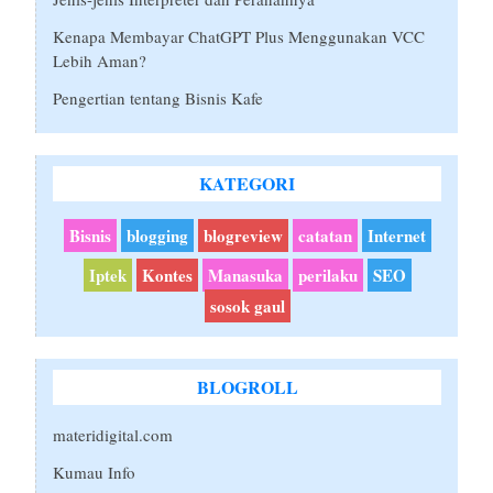
Kenapa Membayar ChatGPT Plus Menggunakan VCC
Lebih Aman?
Pengertian tentang Bisnis Kafe
KATEGORI
Bisnis
blogging
blogreview
catatan
Internet
Iptek
Kontes
Manasuka
perilaku
SEO
sosok gaul
BLOGROLL
materidigital.com
Kumau Info