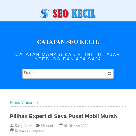
CATATAN SEO KECIL
CATATAN MANASUKA ONLINE BELAJAR
NGEBLOG DAN APA SAJA
Home
/
Manasuka
/
Pilihan Expert di Seva Pusat Mobil Murah
Kang Andre
Manasuka
01 Oktober 2020
Belum ada komentar