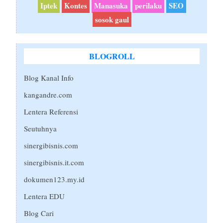
Iptek
Kontes
Manasuka
perilaku
SEO
sosok gaul
BLOGROLL
Blog Kanal Info
kangandre.com
Lentera Referensi
Seutuhnya
sinergibisnis.com
sinergibisnis.it.com
dokumen123.my.id
Lentera EDU
Blog Cari