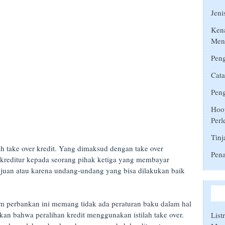
Jeni
Ken
Men
Peng
Cata
Peng
Hoop
Perl
Tinj
ah take over kredit. Yang dimaksud dengan take over
Pena
 kreditur kepada seorang pihak ketiga yang membayar
etujuan atau karena undang-undang yang bisa dilakukan baik
lam perbankan ini memang tidak ada peraturan baku dalam hal
kan bahwa peralihan kredit menggunakan istilah take over.
List