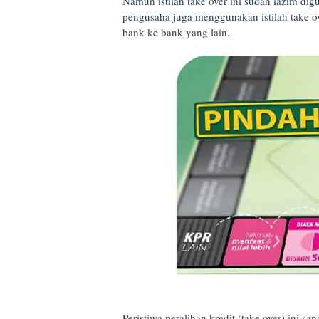
Namun istilah take over ini sudah lazim dig
pengusaha juga menggunakan istilah take ov
bank ke bank yang lain.
Peristiwa peralihan kredit (take over) ini s