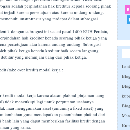
gasi adalah perpindahan hak kreditur kepada seorang pihak
B
t terjadi karena persetujuan atau karena undang-undang.
it memenuhi unsur-unsur yang terdapat dalam subrogasi.
 identik dengan subrogasi ini sesuai pasal 1400 KUH Perdata,
rpindahan hak kreditor kepada seorang pihak ketiga yang
rena persetujuan atau karena undang-undang. Subrogasi
leh pihak ketiga kepada kreditur baik secara langsung
 debitur yang meminjam uang dari pihak ketiga.
Lent
it (take over kredit) modal kerja :
Blog
Blog
kredit modal kerja karena alasan plafond pinjaman uang
kup
al) tidak mencukupi lagi untuk perputaran usahanya
Blo
tidak mau menggunakan asset (umumnya fixed asset) yang
inan tambahan guna mendapatkan penambahan plafond dari
Man
i bank lain yang dapat memberikan fasilitas kredit dengan
Kum
aminan yang sama.