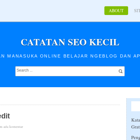
ABOUT
SI
CATATAN SEO KECIL
AN MANASUKA ONLINE BELAJAR NGEBLOG DAN AP
dit
Kata
Grat
m ada komentar
Peng