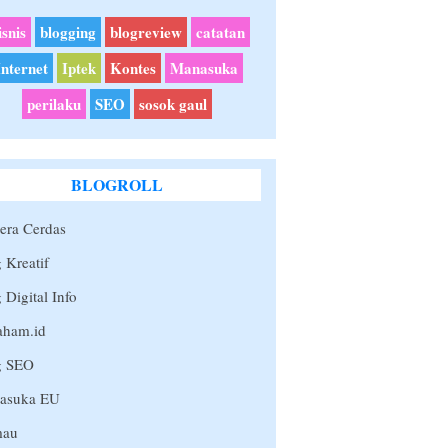
isnis
blogging
blogreview
catatan
Internet
Iptek
Kontes
Manasuka
perilaku
SEO
sosok gaul
BLOGROLL
era Cerdas
 Kreatif
 Digital Info
aham.id
g SEO
asuka EU
au