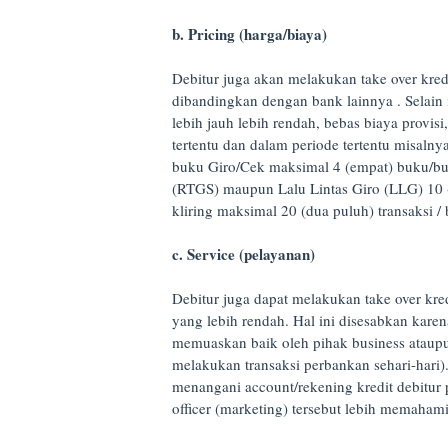
b. Pricing (harga/biaya)
Debitur juga akan melakukan take over kredi
dibandingkan dengan bank lainnya . Selain
lebih jauh lebih rendah, bebas biaya provis
tertentu dan dalam periode tertentu misalny
buku Giro/Cek maksimal 4 (empat) buku/bul
(RTGS) maupun Lalu Lintas Giro (LLG) 10 (
kliring maksimal 20 (dua puluh) transaksi /
c. Service (pelayanan)
Debitur juga dapat melakukan take over k
yang lebih rendah. Hal ini disesabkan karen
memuaskan baik oleh pihak business ataupu
melakukan transaksi perbankan sehari-hari).
menangani account/rekening kredit debitur 
officer (marketing) tersebut lebih memaham