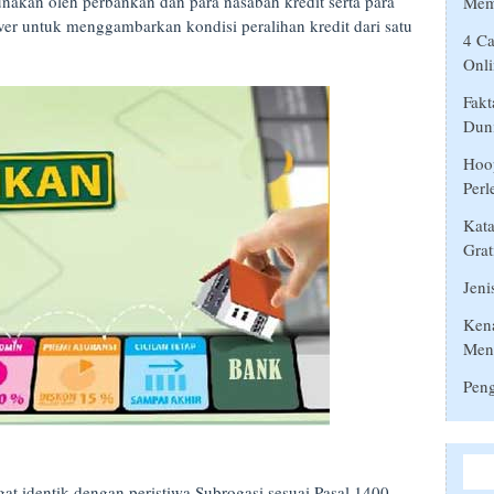
unakan oleh perbankan dan para nasabah kredit serta para
Mem
er untuk menggambarkan kondisi peralihan kredit dari satu
4 Ca
Onli
Fakt
Duni
Hoop
Perl
Kata
Grat
Jeni
Ken
Men
Peng
angat identik dengan peristiwa Subrogasi sesuai Pasal 1400