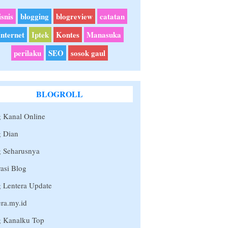
isnis
blogging
blogreview
catatan
Internet
Iptek
Kontes
Manasuka
perilaku
SEO
sosok gaul
BLOGROLL
 Kanal Online
g Dian
g Seharusnya
rasi Blog
 Lentera Update
era.my.id
g Kanalku Top