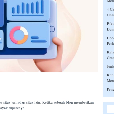
Mem
4 Ca
Onli
Fakt
Duni
Hoop
Perl
Kata
Grat
Jeni
Ken
Men
Peng
tu situs terhadap situs lain. Ketika sebuah blog memberikan
layak dipercaya.