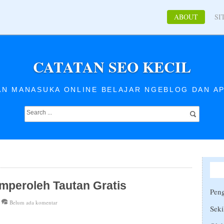
ABOUT
SI
CATATAN SEO KECIL
AN MANASUKA ONLINE BELAJAR NGEBLOG DAN AP
mperoleh Tautan Gratis
Peng
Belum ada komentar
Seki