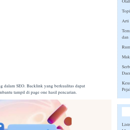
Ola
Top
Arti
Temp
dan 
Rumu
Makn
Serb
Dae
Keu
g dalam SEO. Backlink yang berkualitas dapat
Peja
bantu tampil di page one hasil pencarian.
List