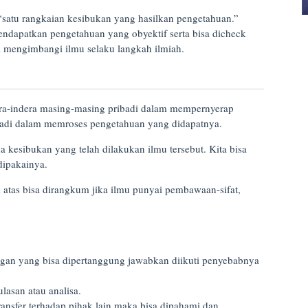
 “satu rangkaian kesibukan yang hasilkan pengetahuan.”
endapatkan pengetahuan yang obyektif serta bisa dicheck
i mengimbangi ilmu selaku langkah ilmiah.
dera-indera masing-masing pribadi dalam mempernyerap
badi dalam memroses pengetahuan yang didapatnya.
a kesibukan yang telah dilakukan ilmu tersebut. Kita bisa
dipakainya.
 atas bisa dirangkum jika ilmu punyai pembawaan-sifat,
gan yang bisa dipertanggung jawabkan diikuti penyebabnya
ulasan atau analisa.
ansfer terhadap pihak lain maka bisa dipahami dan