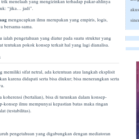
u trik menelaah yang mengizinkan terhadap pakar-ahlinya
uk: “jika… jadi”.
akus
Haag
mengucapkan ilmu merupakan yang empiris, logis,
sine
ya bersama-sama.
u ialah pengetahuan yang diatur pada suatu struktur yang
uat tentukan pokok konsep terkait hal yang lagi dianalisa.
n
 memiliki sifat netral, ada ketentuan atau langkah eksplisit
ikan karena didapati serta bisa diukur; bisa menerangkan serta
ya.
rta koherensi (bertalian), bisa di turunkan dalam konsep-
sep-konsep ilmu mempunyai kepastian batas maka ringan
at (testabilitas).
eluruh pengetahuan yang digabungkan dengan mediatoran