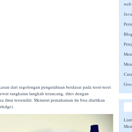
web
Java
Peru
Blog
Peny
Meng
Men
Car
Goo
an dari segolongan pengetahuan berdasar pada teori-teori
lewat rangkaian langkah terancang, dites dengan
a ilmu tersendiri. Menurut pemahaman itu bisa diartikan
ledge).
List
Mem