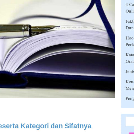
4 Ca
Onli
Fakt
Duni
Hoop
Perl
Kata
Grat
Jeni
Ken
Men
Peng
eserta Kategori dan Sifatnya