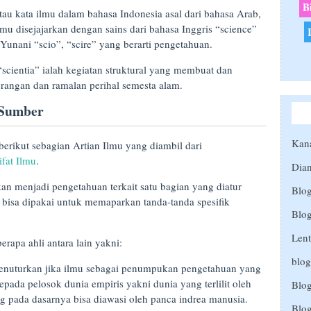
B
atau kata ilmu dalam bahasa Indonesia asal dari bahasa Arab,
mu disejajarkan dengan sains dari bahasa Inggris “science”
Yunani “scio”, “scire” yang berarti pengetahuan.
cientia” ialah kegiatan struktural yang membuat dan
rangan dan ramalan perihal semesta alam.
 Sumber
Kan
rikut sebagian Artian Ilmu yang diambil dari
ifat Ilmu
.
Dia
n menjadi pengetahuan terkait satu bagian yang diatur
Blo
 bisa dipakai untuk memaparkan tanda-tanda spesifik
Blog
Lent
rapa ahli antara lain yakni:
blog
enuturkan jika ilmu sebagai penumpukan pengetahuan yang
pada pelosok dunia empiris yakni dunia yang terlilit oleh
Blo
g pada dasarnya bisa diawasi oleh panca indrea manusia.
Blo