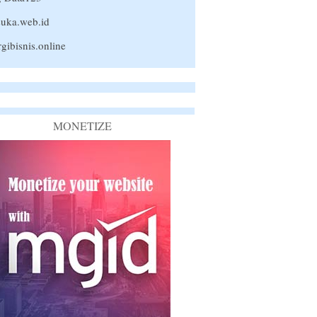
uka.web.id
rgibisnis.online
MONETIZE