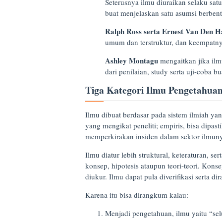
Seterusnya ilmu diuraikan selaku sat
buat menjelaskan satu asumsi berbent
Ralph Ross serta Ernest Van Den 
umum dan terstruktur, dan keempatn
Ashley Montagu
mengaitkan jika ilm
dari penilaian, study serta uji-coba b
Tiga Kategori Ilmu Pengetahua
Ilmu dibuat berdasar pada sistem ilmiah yang
yang mengikat peneliti; empiris, bisa dipast
memperkirakan insiden dalam sektor ilmun
Ilmu diatur lebih struktural, keteraturan, se
konsep, hipotesis ataupun teori-teori. Kon
diukur. Ilmu dapat pula diverifikasi serta diral
Karena itu bisa dirangkum kalau:
Menjadi pengetahuan, ilmu yaitu “s