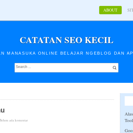
ABOUT
SI
CATATAN SEO KECIL
AN MANASUKA ONLINE BELAJAR NGEBLOG DAN AP
mu
Ala
Tool
Belum ada komentar
Goog