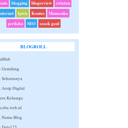
isnis
blogging
blogreview
catatan
Internet
Iptek
Kontes
Manasuka
perilaku
SEO
sosok gaul
BLOGROLL
alHub
n Gemilang
g Seharusnya
 Arsip Digital
era Keluarga
coba.web.id
g Nama Blog
g Data123