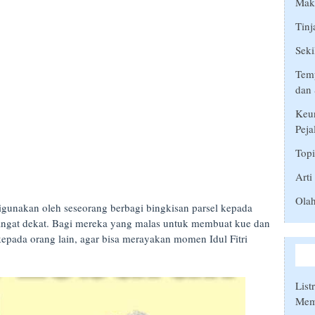
Makn
Tinj
Seki
Temp
dan 
Keu
Peja
Top
Arti
Ola
unakan oleh seseorang berbagi bingkisan parsel kepada
sangat dekat. Bagi mereka yang malas untuk membuat kue dan
epada orang lain, agar bisa merayakan momen Idul Fitri
List
Mem