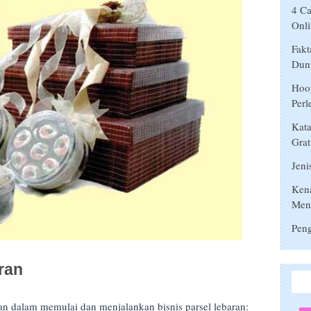
4 Ca
Onli
Fakt
Duni
Hoop
Perl
Kata
Grat
Jeni
Ken
Men
Peng
ran
kan dalam memulai dan menjalankan bisnis parsel lebaran: