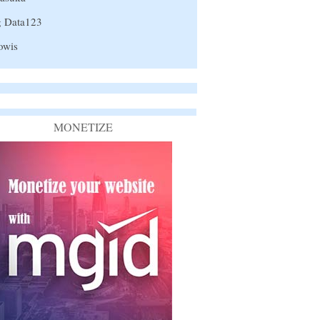
g Data123
owis
MONETIZE