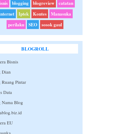
isnis
blogging
blogreview
catatan
Internet
Iptek
Kontes
Manasuka
perilaku
SEO
sosok gaul
BLOGROLL
era Bisnis
g Dian
 Ruang Pintar
s Data
g Nama Blog
blog.biz.id
tera EU
asuka