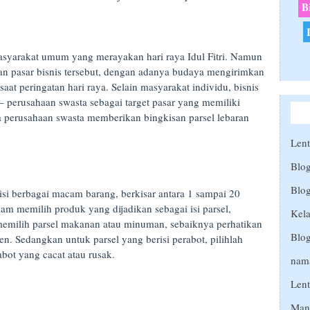
B
masyarakat umum yang merayakan hari raya Idul Fitri. Namun
n pasar bisnis tersebut, dengan adanya budaya mengirimkan
aat peringatan hari raya. Selain masyarakat individu, bisnis
– perusahaan swasta sebagai target pasar yang memiliki
a perusahaan swasta memberikan bingkisan parsel lebaran
Lent
Blo
Blog
si berbagai macam barang, berkisar antara 1 sampai 20
m memilih produk yang dijadikan sebagai isi parsel,
Kela
 memilih parsel makanan atau minuman, sebaiknya perhatikan
Blo
. Sedangkan untuk parsel yang berisi perabot, pilihlah
abot yang cacat atau rusak.
nama
Len
Man