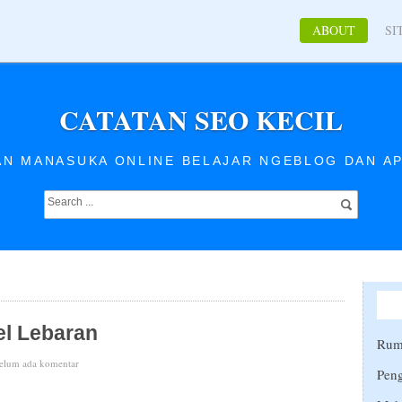
ABOUT
SI
CATATAN SEO KECIL
AN MANASUKA ONLINE BELAJAR NGEBLOG DAN AP
el Lebaran
Rumu
elum ada komentar
Peng