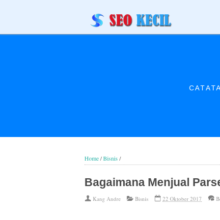
CATAT
Home
/
Bisnis
/
Bagaimana Menjual Pars
Kang Andre
Bisnis
22 Oktober 2017
B