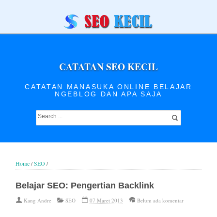
CATATAN SEO KECIL
CATATAN MANASUKA ONLINE BELAJAR
NGEBLOG DAN APA SAJA
Home
/
SEO
/
Belajar SEO: Pengertian Backlink
Kang Andre
SEO
07 Maret 2013
Belum ada komentar