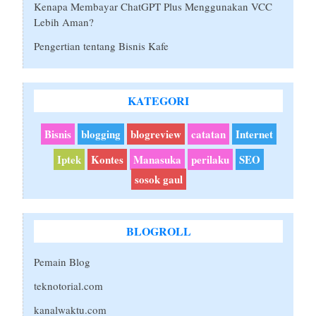
Kenapa Membayar ChatGPT Plus Menggunakan VCC
Lebih Aman?
Pengertian tentang Bisnis Kafe
KATEGORI
Bisnis
blogging
blogreview
catatan
Internet
Iptek
Kontes
Manasuka
perilaku
SEO
sosok gaul
BLOGROLL
Pemain Blog
teknotorial.com
kanalwaktu.com