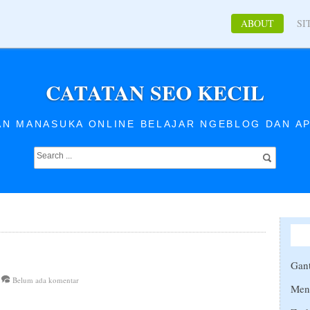
ABOUT
SI
CATATAN SEO KECIL
AN MANASUKA ONLINE BELAJAR NGEBLOG DAN AP
Gant
Belum ada komentar
Men