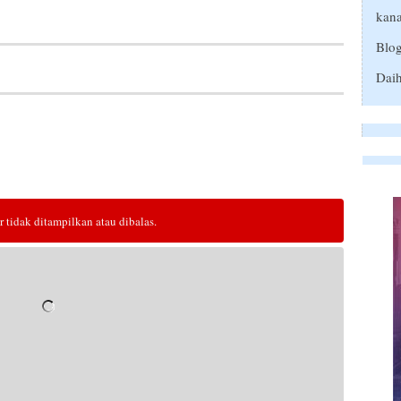
kana
Blo
Daih
tidak ditampilkan atau dibalas.