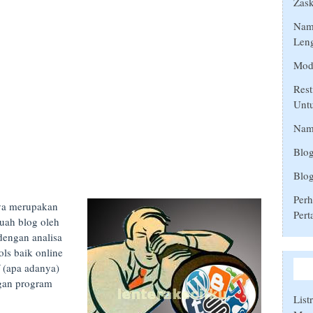
Zask
Nama
Len
Mod
Rest
Unt
Nam
Blog
Blog
Perh
ya merupakan
Pert
uah blog oleh
dengan analisa
ls baik online
f (apa adanya)
ngan program
List