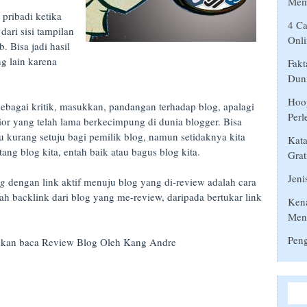
Mem
pribadi ketika
4 Ca
ari sisi tampilan
Onli
. Bisa jadi hasil
g lain karena
Fakt
Duni
Hoop
ebagai kritik, masukkan, pandangan terhadap blog, apalagi
Perl
or yang telah lama berkecimpung di dunia blogger. Bisa
au kurang setuju bagi pemilik blog, namun setidaknya kita
Kata
tang blog kita, entah baik atau bagus blog kita.
Grat
Jeni
og
dengan link aktif menuju blog yang di-review adalah cara
 backlink dari blog yang me-review, daripada bertukar link
Ken
Men
Peng
lahkan baca Review Blog Oleh Kang Andre