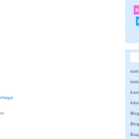
B
nam
lent
kana
rfungsi
tekn
Blo
is
Blog
Ran