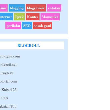
isnis
blogging
blogreview
catatan
Internet
Iptek
Kontes
Manasuka
perilaku
SEO
sosok gaul
BLOGROLL
ablogku.com
erakecil.net
l.web.id
otorial.com
g Kabar123
 Cari
gkaian Top